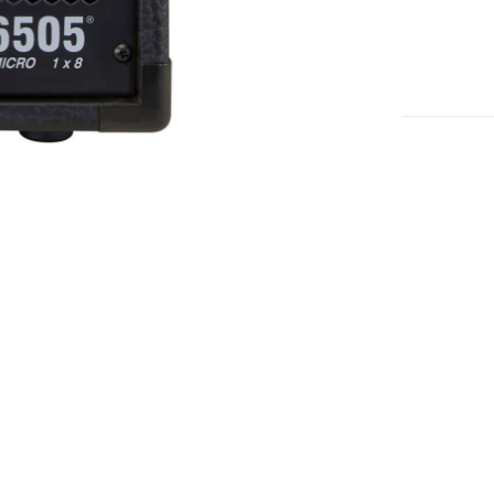
GUITARR
ELECTRIC
6505
1X8
cantidad