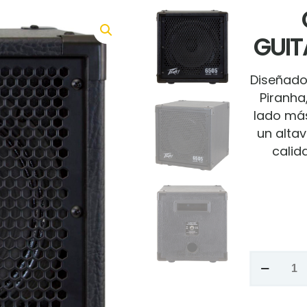
GUIT
Diseñado
Piranha
lado más
un altav
calid
CABINA
PEAVEY
PARA