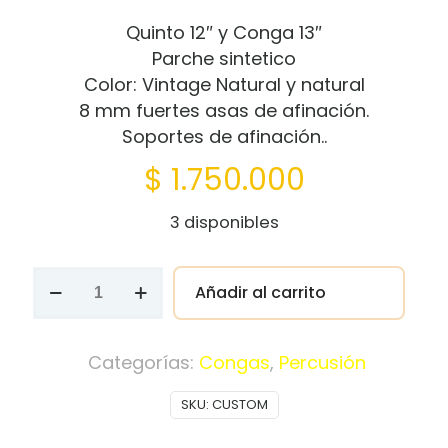
Quinto 12″ y Conga 13″
Parche sintetico
Color: Vintage Natural y natural
8 mm fuertes asas de afinación.
Soportes de afinación..
$
1.750.000
3 disponibles
Congas
Añadir al carrito
Custom
11"
y
Categorías:
Congas
,
Percusión
12"
SKU:
CUSTOM
cantidad