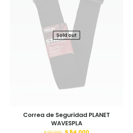
Sold out
Correa de Seguridad PLANET
WAVESPLA
Original
Current
$
84.000
$
90.000