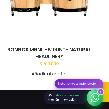
BONGOS MEINL HB100NT- NATURAL
HEADLINER®
$
510.000
Añadir al carrito
Instrumentos al mejor precio
1
✍️
Habla con un asesor
y obtén información