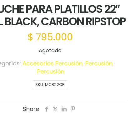
UCHE PARA PLATILLOS 22″
L BLACK, CARBON RIPSTOP
$
795.000
Agotado
egorías:
Accesorios Percusión
,
Percusión
,
Percusión
SKU:
MCB22CR
Share