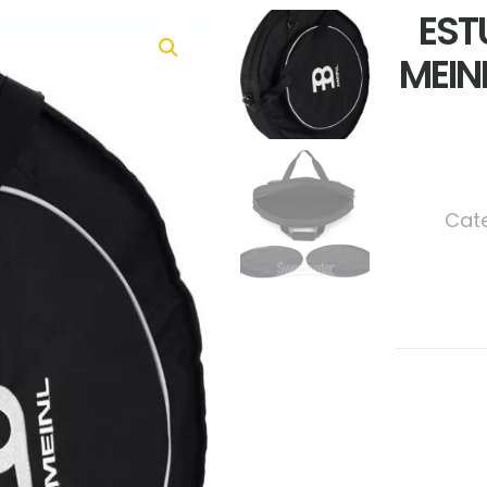
EST
MEIN
Cat