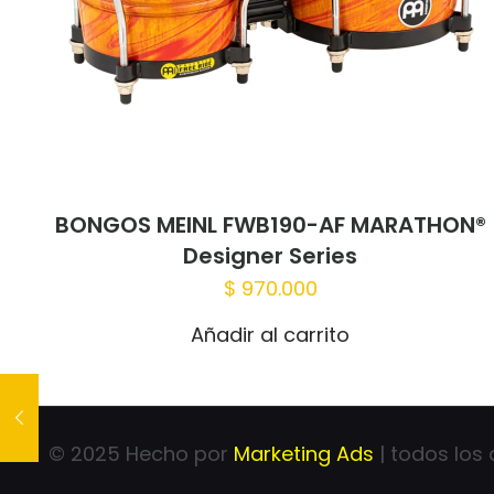
BONGOS MEINL FWB190-AF MARATHON®
Designer Series
$
970.000
Añadir al carrito
© 2025 Hecho por
Marketing Ads
| todos los