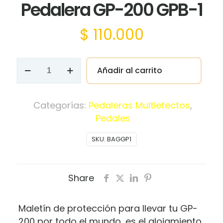
Pedalera GP-200 GPB-1
$
110.000
Estuche
Añadir al carrito
Valeton
Para
Pedalera
Categorías:
Pedaleras Multiefectos
,
GP-
Pedales
200
SKU:
BAGGP1
GPB-
1
cantidad
Share
Maletín de protección para llevar tu GP-
200 por todo el mundo, es el alojamiento