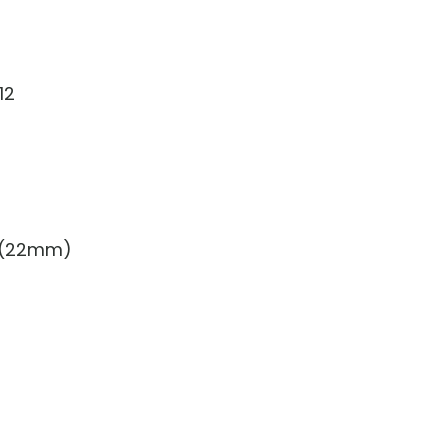
12
” (22mm)