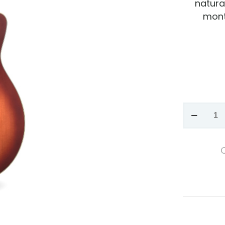
natura
mont
GUITARR
ELECTRO
CORDOB
C4
CE
cantidad