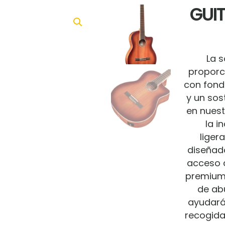
GUI
La 
proporc
con fond
y un sos
en nuest
la i
lige
diseñad
acceso a
premium,
de ab
ayudarán
recogida