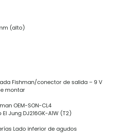
 mm (alto)
ada Fishman/conector de salida – 9 V
 de montar
ishman OEM-SON-CL4
o El Jung DJ216GK-A1W (T2)
erías Lado inferior de agudos