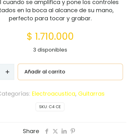
l cuando se amplifica y pone los controles
ados en la boca al alcance de su mano,
perfecto para tocar y grabar.
$
1.710.000
3 disponibles
A
Añadir al carrito
ACUSTICA
A
Categorías:
Electroacustica
,
Guitarras
SKU:
C4 CE
Share