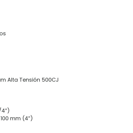
dos
um Alta Tensión 500CJ
)
/4″)
 100 mm (4″)