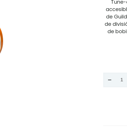
Tune-
accesibl
de Guild
de divis
de bobi
GUITARR
GUILD
REF.
STARFIRE
I
SC
ANTIQUE