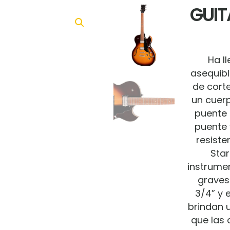
GUIT
Ha l
asequibl
de corte 
un cuer
puente 
puente 
resiste
Star
instrume
graves
3/4” y 
brindan u
que las 