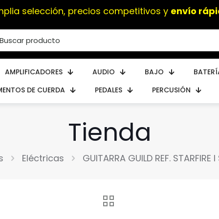
plia selección, precios competitivos y
envío ráp
AMPLIFICADORES
AUDIO
BAJO
BATERÍ
MENTOS DE CUERDA
PEDALES
PERCUSIÓN
Tienda
s
Eléctricas
GUITARRA GUILD REF. STARFIRE 