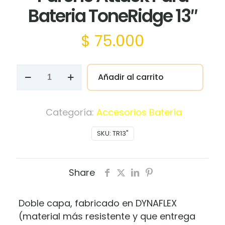
Bateria ToneRidge 13″
$
75.000
Parche
Añadir al carrito
Attack
Para
Bateria
Categoría:
Accesorios Batería
ToneRidge
SKU:
TR13"
13"
cantidad
Share
Doble capa, fabricado en DYNAFLEX
(material más resistente y que entrega