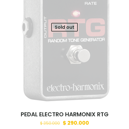
Sold out
PEDAL ELECTRO HARMONIX RTG
Original
Current
$
290.000
$
350.000