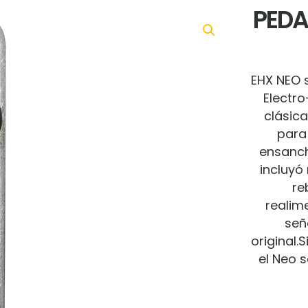
PEDA
EHX NEO 
Electro
clásica
para
ensanch
incluyó 
re
realim
señ
original.
S
el Neo 