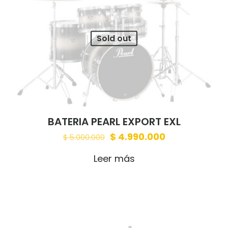
Sold out
BATERIA PEARL EXPORT EXL
Original
Current
$
4.990.000
$
5.000.000
price
price
Leer más
was:
is:
$ 5.000.000.
$ 4.990.000.