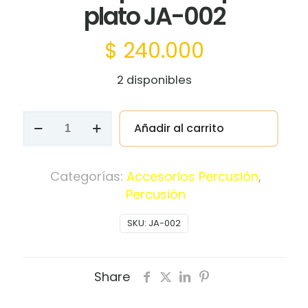
plato JA-002
$
240.000
2 disponibles
Stand
Añadir al carrito
tipo
boom
para
Categorías:
Accesorios Percusión
,
plato
Percusión
JA-
SKU:
JA-002
002
cantidad
Share