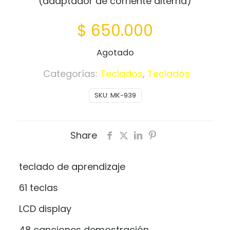
(adaptador de corriente alterna)
$
650.000
Agotado
Categorías:
Teclados
,
Teclados
SKU:
MK-939
Share
teclado de aprendizaje
61 teclas
LCD display
48 canciones demostración