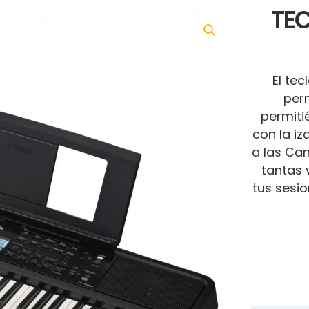
TE
El te
perm
permiti
con la i
a las Can
tantas 
tus sesi