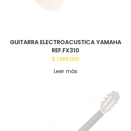
GUITARRA ELECTROACUSTICA YAMAHA
REF.FX310
$
1.369.000
Nombre
*
Leer más
Correo
electrónico
*
Guardar mi nombre, correo electrónico
y sitio web en este navegador para la
próxima vez que haga un comentario.