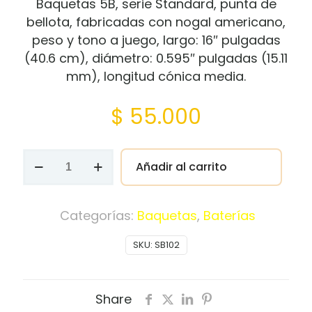
Baquetas 5B, serie Standard, punta de
bellota, fabricadas con nogal americano,
peso y tono a juego, largo: 16″ pulgadas
(40.6 cm), diámetro: 0.595″ pulgadas (15.11
mm), longitud cónica media.
$
55.000
Baquetas
Añadir al carrito
Meinl
Standart
5B
Categorías:
Baquetas
,
Baterías
SB102
SKU:
SB102
cantidad
Share