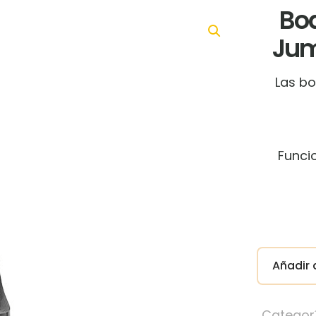
Boq
Jum
Las bo
Funci
Añadir a
Categor