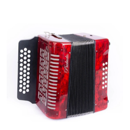
en valorar “Boquilla Vandoren Saxofon Ju
orreo electrónico no será publicada.
Los campos o
1 of 5 stars
2 of 5 stars
3 of 5 stars
4 of 5 st
Correo
Guardar
electrónico
*
correo elec