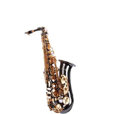
mbo Alto A45
bligatorios están
ars
5 of 5 stars
 mi nombre,
trónico y sitio