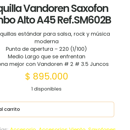
uilla Vandoren Saxofon
bo Alto A45 Ref.SM602B
quillas estándar para salsa, rock y música
moderna
Punta de apertura – 220 (1/100)
Medio Largo que se enfrentan
ona mejor con Vandoren # 2 # 3.5 Juncos
$
895.000
1 disponibles
l carrito
ías:
Accesorio
,
Accesorios Viento
,
Saxofones
,