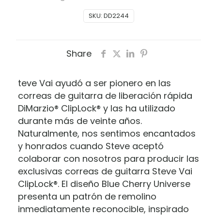
CLIPLOCK
SKU:
DD2244
BLUE
CHERRY
UNIVERSE
Share
GUITAR
STRAP
DD2244
teve Vai ayudó a ser pionero en las
cantidad
correas de guitarra de liberación rápida
DiMarzio® ClipLock® y las ha utilizado
durante más de veinte años.
Naturalmente, nos sentimos encantados
y honrados cuando Steve aceptó
colaborar con nosotros para producir las
exclusivas correas de guitarra Steve Vai
ClipLock®. El diseño Blue Cherry Universe
presenta un patrón de remolino
inmediatamente reconocible, inspirado