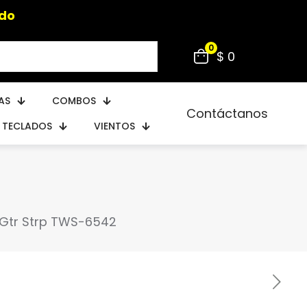
ido
0
$ 0
AS
COMBOS
Contáctanos
TECLADOS
VIENTOS
d Gtr Strp TWS-6542