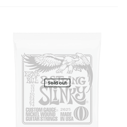
d Gtr Strp TWS-
bligatorios están
ars
5 of 5 stars
Sold out
 mi nombre,