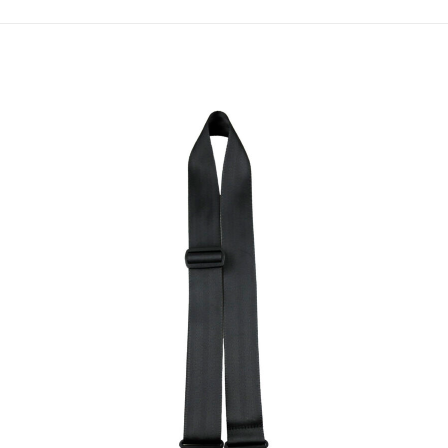
n valorar “Correa Perris Blk Satin Jacquar
orreo electrónico no será publicada.
Los campos o
1 of 5 stars
2 of 5 stars
3 of 5 stars
4 of 5 st
Correo
Guardar