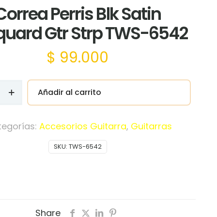
Correa Perris Blk Satin
quard Gtr Strp TWS-6542
$
99.000
Añadir al carrito
tegorías:
Accesorios Guitarra
,
Guitarras
d
SKU:
TWS-6542
Share