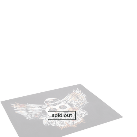
00”
bligatorios están
ars
5 of 5 stars
Sold out