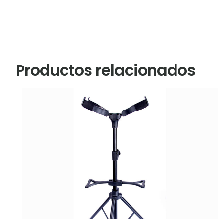
No hay valoracion
Sé el primero 
Productos relacionados
Tu dirección de c
marcados con
*
Tu puntuación
*