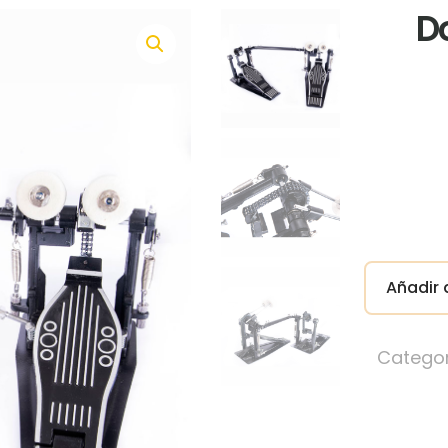
D
Añadir a
Categor