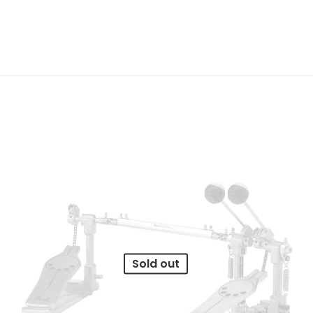
Valoraciones
es aún.
en valorar “Doble pedal Custom Ref. LM20
orreo electrónico no será publicada.
Los campos o
1 of 5 stars
2 of 5 stars
3 of 5 stars
4 of 5 st
Sold out