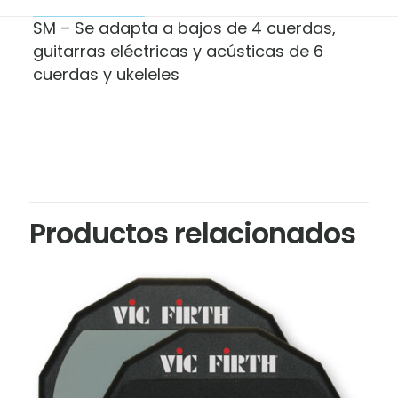
SM – Se adapta a bajos de 4 cuerdas,
guitarras eléctricas y acústicas de 6
cuerdas y ukeleles
Marca
Valoraciones
Gruv Gear
No hay valoraciones aún.
Sé el primero en valorar “Fretwrap
Productos relacionados
Gruv Gear Negro FW1-DKD-SM”
Tu dirección de correo electrónico no será
publicada.
Los campos obligatorios están
marcados con
*
Tu puntuación
*