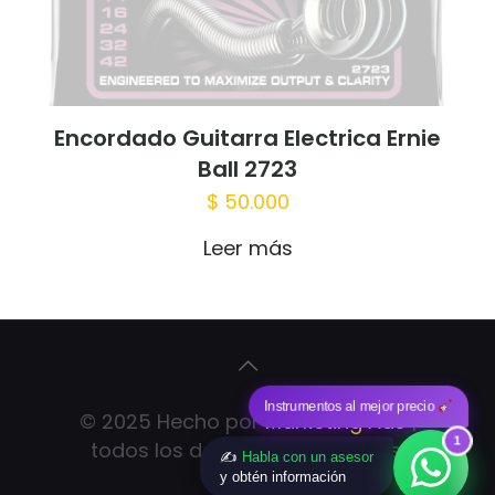
Encordado Guitarra Electrica Ernie
Ball 2723
$
50.000
Leer más
Instrumentos al mejor precio
© 2025 Hecho por
Marketing Ads
|
1
todos los derechos reservados.
✍️
Habla con un asesor
y obtén información