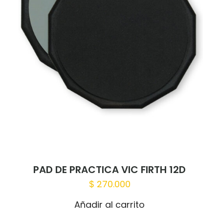
1 of 5
2 of 5
3 of 5
4 of 5
5 of 5
stars
stars
stars
stars
stars
Nombre
*
Correo
PAD DE PRACTICA VIC FIRTH 12D
electrónico
*
$
270.000
Guardar mi nombre, correo electrónico
y sitio web en este navegador para la
Añadir al carrito
próxima vez que haga un comentario.