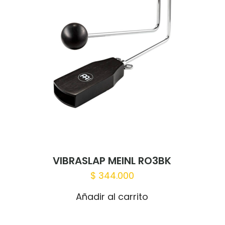
Correo
Guardar
electrónico
*
correo elec
web en es
vez que haga un comentario.
VIBRASLAP MEINL RO3BK
$
344.000
Añadir al carrito