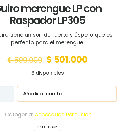
uiro merengue LP con
Raspador LP305
üiro tiene un sonido fuerte y áspero que es
perfecto para el merengue.
Original
Current
$
501.000
$
590.000
price
price
3 disponibles
was:
is:
$ 590.000.
$ 501.000.
Añadir al carrito
e
Categoría:
Accesorios Percusión
r
SKU:
LP305