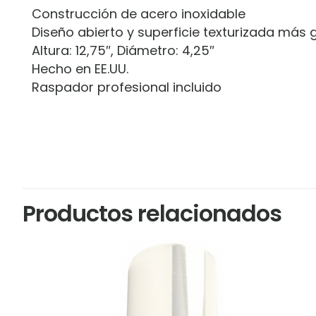
Construcción de acero inoxidable
Diseño abierto y superficie texturizada más
Altura: 12,75″, Diámetro: 4,25″
Hecho en EE.UU.
Raspador profesional incluido
Marca
LP
No hay valoracion
Sé el primero 
Productos relacionados
Tu dirección de c
marcados con
*
Tu puntuación
*