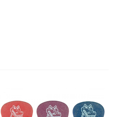
or LP305”
bligatorios están
ars
5 of 5 stars