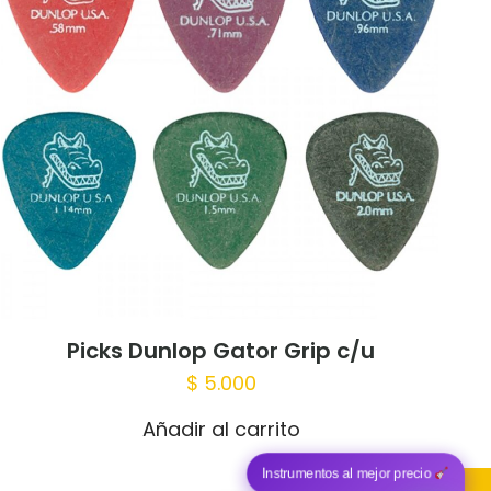
 mi nombre,
trónico y sitio
te navegador
Picks Dunlop Gator Grip c/u
$
5.000
Añadir al carrito
Instrumentos al mejor precio