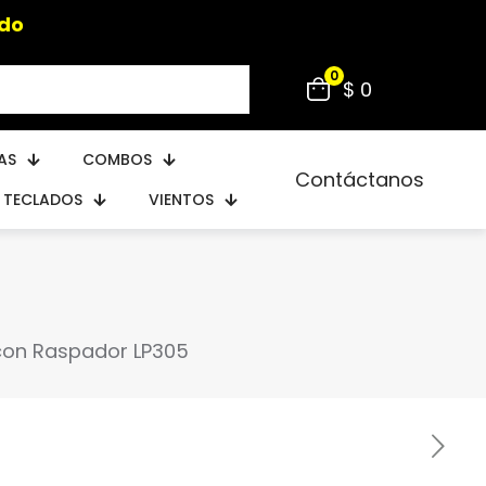
do
0
$ 0
AS
COMBOS
Contáctanos
TECLADOS
VIENTOS
con Raspador LP305