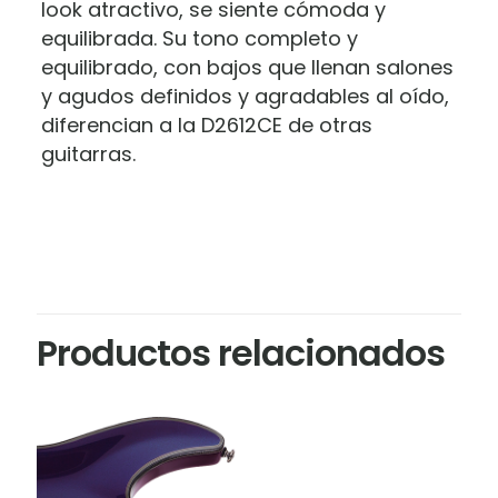
look atractivo, se siente cómoda y
equilibrada. Su tono completo y
equilibrado, con bajos que llenan salones
y agudos definidos y agradables al oído,
diferencian a la D2612CE de otras
guitarras.
Marca
Valoraciones
No hay valoraciones aún.
Cordoba
Sé el primero en valorar “Guitarra
Productos relacionados
Córdoba es una marca preocupada por
12 Cuerdas Electroacustica Folk
la evolución de las clásicas guitarras de
Guild D2612CE Deluxe ATB”
cuerdas de nylon. Mezclando la artesanía
tradicional de los antiguos lauderos con
Tu dirección de correo electrónico no será
la tecnología moderna de construcción
publicada.
Los campos obligatorios están