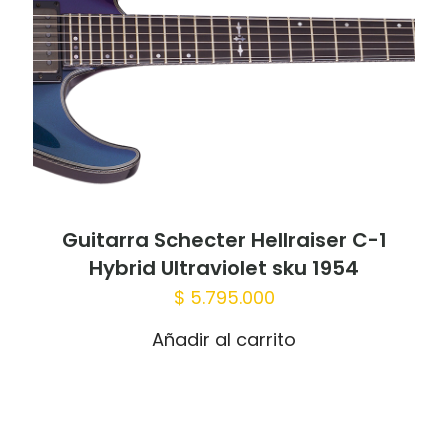
marcados con
*
Tu puntuación
*
1 of 5
2 of 5
3 of 5
4 of 5
5 of 5
stars
stars
stars
stars
stars
Guitarra Schecter Hellraiser C-1
Hybrid Ultraviolet sku 1954
$
5.795.000
Añadir al carrito
Nombre
*
Correo
electrónico
*