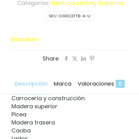
Black
Categorías:
Electroacustica
,
Guitarras
Oscar
SKU:
OG10CEFTB-A-U
Schmidt
By
Washburn
Washburn
OG10CEFTB-
A-
U
Share
cantidad
Descripción
Marca
Valoraciones
0
Carrocería y construcción
Madera superior
Picea
Madera trasera
Caoba
Lados