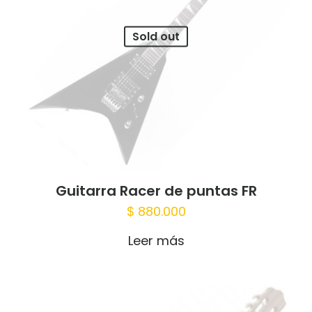
Tu puntuación
*
Sold out
1 of 5
2 of 5
3 of 5
4 of 5
5 of 5
stars
stars
stars
stars
stars
Guitarra Racer de puntas FR
$
880.000
Leer más
Nombre
*
Correo
electrónico
*