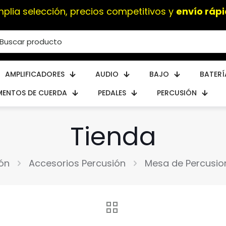
plia selección, precios competitivos y
envío ráp
AMPLIFICADORES
AUDIO
BAJO
BATERÍ
MENTOS DE CUERDA
PEDALES
PERCUSIÓN
Tienda
ón
Accesorios Percusión
Mesa de Percusion