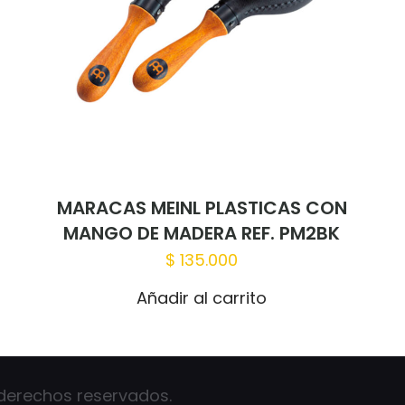
Correo
Guardar
electrónico
*
correo elec
web en es
vez que haga un comentario.
MARACAS MEINL PLASTICAS CON
MANGO DE MADERA REF. PM2BK
$
135.000
Añadir al carrito
 derechos reservados.