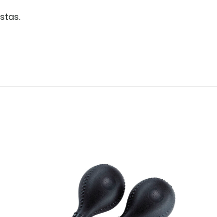
stas.
Valoraciones
es aún.
en valorar “Mesa de Percusion LP Aspire LP
orreo electrónico no será publicada.
Los campos o
1 of 5 stars
2 of 5 stars
3 of 5 stars
4 of 5 st