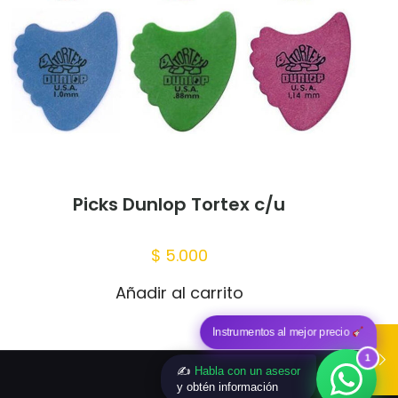
 mi nombre,
trónico y sitio
te navegador
Picks Dunlop Tortex c/u
$
5.000
Añadir al carrito
Instrumentos al mejor precio
1
✍️
Habla con un asesor
y obtén información