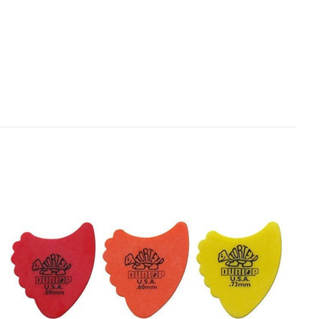
A521”
bligatorios están
ars
5 of 5 stars