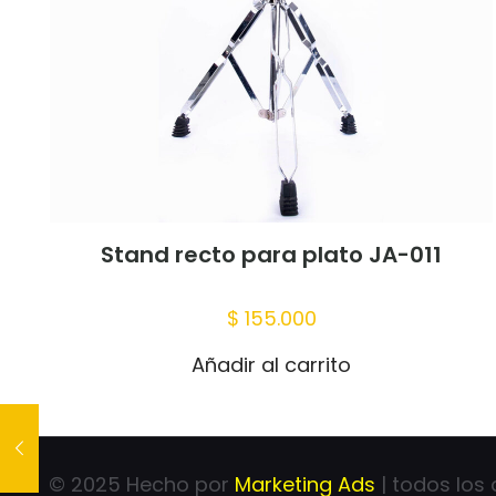
Nombre
*
para la próxima 
Stand recto para plato JA-011
$
155.000
Añadir al carrito
© 2025 Hecho por
Marketing Ads
| todos los