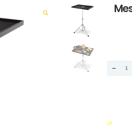
Mes
Mesa
de
Percusio
LP
Aspire
LPA521
cantidad
LP