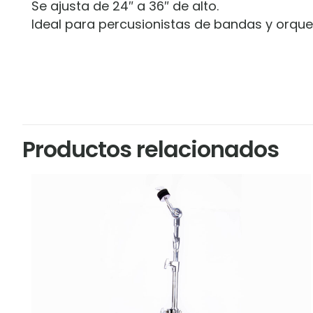
Se ajusta de 24″ a 36″ de alto.
Ideal para percusionistas de bandas y orque
Marca
LP
No hay valoracion
Sé el primero 
Productos relacionados
Tu dirección de c
marcados con
*
Tu puntuación
*