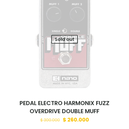
Sold out
PEDAL ELECTRO HARMONIX FUZZ
OVERDRIVE DOUBLE MUFF
Original
Current
$
260.000
$
300.000
price
price