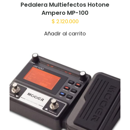
Pedalera Multiefectos Hotone
Nombre
*
Ampero MP-100
$
2.120.000
Correo
electrónico
*
Añadir al carrito
Guardar mi nombre, correo electrónico
y sitio web en este navegador para la
próxima vez que haga un comentario.