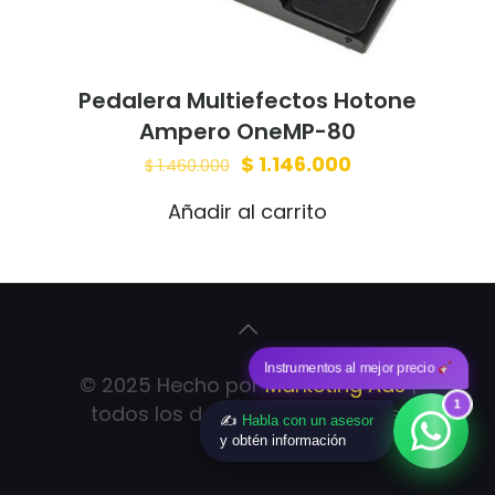
Pedalera Multiefectos Hotone
Ampero OneMP-80
Original
Current
$
1.146.000
$
1.460.000
price
price
Añadir al carrito
was:
is:
$ 1.460.000.
$ 1.146.000.
Instrumentos al mejor precio
© 2025 Hecho por
Marketing Ads
|
1
todos los derechos reservados.
✍️
Habla con un asesor
y obtén información