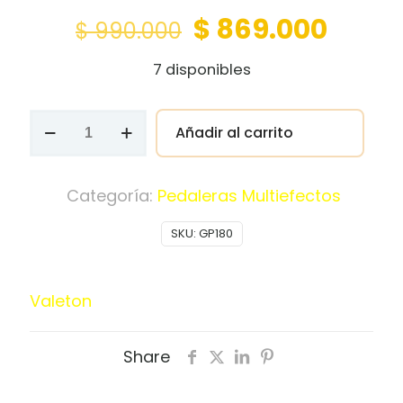
Original
Curre
$
869.000
$
990.000
price
price
7 disponibles
was:
is:
$ 990.000.
$ 869
Pedalera
Añadir al carrito
Multiefectos
Valeton
GP-
Categoría:
Pedaleras Multiefectos
180
SKU:
GP180
cantidad
Valeton
Share