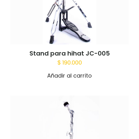
Stand para hihat JC-005
Nombre
*
$
190.000
Correo
Añadir al carrito
electrónico
*
Guardar mi nombre, correo electrónico
y sitio web en este navegador para la
próxima vez que haga un comentario.