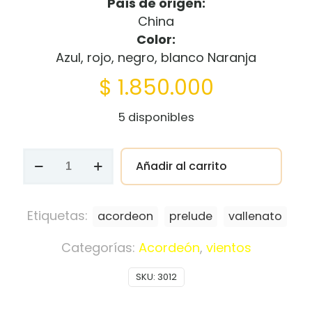
País de origen:
China
Color:
Azul, rojo, negro, blanco Naranja
$
1.850.000
5 disponibles
Acordeón
Añadir al carrito
Vallenato
Prelude
cantidad
Etiquetas:
acordeon
prelude
vallenato
Categorías:
Acordeón
,
vientos
SKU:
3012