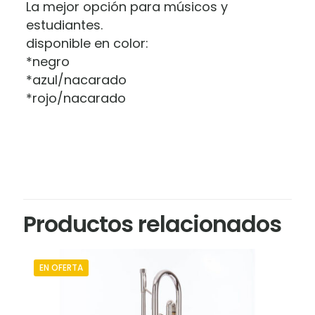
La mejor opción para músicos y
estudiantes.
disponible en color:
*negro
*azul/nacarado
*rojo/nacarado
Marca
Valoraciones
Prelude Paris
No hay valoraciones aún.
Sé el primero en valorar “Acordeón
Productos relacionados
Vallenato Prelude”
Tu dirección de correo electrónico no será
EN OFERTA
publicada.
Los campos obligatorios están
marcados con
*