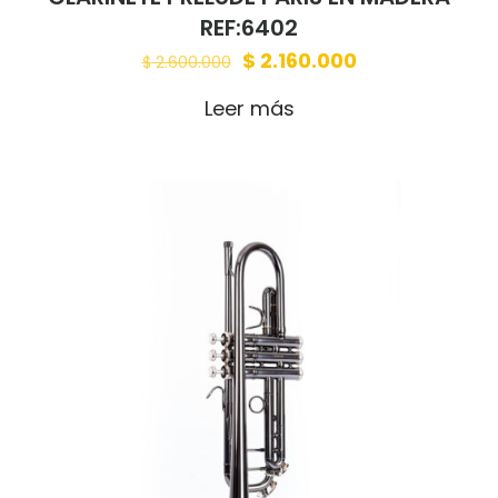
REF:6402
Original
Current
$
2.160.000
$
2.600.000
price
price
Leer más
was:
is:
$ 2.600.000.
$ 2.160.000.