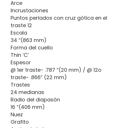
Arce
Incrustaciones
Puntos perlados con cruz gótica en el
traste 12
Escala
34 “(863 mm)
Forma del cuello
Thin ‘C’
Espesor
@ 1er traste- .787 “(20 mm) / @ 12o
traste- .866” (22 mm)
Trastes
24 medianas
Radio del diapasón
16 “(406 mm)
Nuez
Grafito