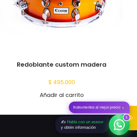
Redoblante custom madera
$
495.000
Añadir al carrito
Instrumentos al mejor precio
1
✍️
Habla con un asesor
y obtén información