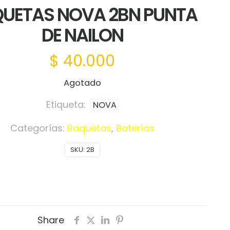
UETAS NOVA 2BN PUNTA
DE NAILON
$
40.000
Agotado
Etiqueta:
NOVA
Categorías:
Baquetas
,
Baterías
SKU:
2B
Share