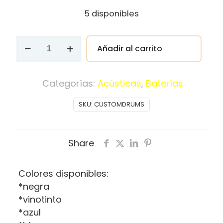
5 disponibles
Batería
Añadir al carrito
custom
5
piezas
Categorías:
Acústicas
,
Baterías
2
SKU:
CUSTOMDRUMS
bases
crash
hihat
Share
cantidad
Colores disponibles:
*negra
*vinotinto
*azul