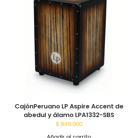
CajónPeruano LP Aspire Accent de
abedul y álamo LPA1332-SBS
$
845.000
Añadir al carrito