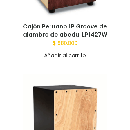
Cajón Peruano LP Groove de
alambre de abedul LP1427W
Nombre
*
$
880.000
Correo
Añadir al carrito
electrónico
*
Guardar mi nombre, correo electrónico
y sitio web en este navegador para la
próxima vez que haga un comentario.