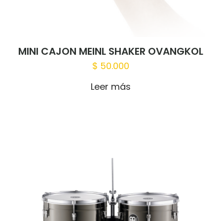
MINI CAJON MEINL SHAKER OVANGKOL
$
50.000
Nombre
*
Leer más
Correo
electrónico
*
Guardar mi nombre, correo electrónico
y sitio web en este navegador para la
próxima vez que haga un comentario.