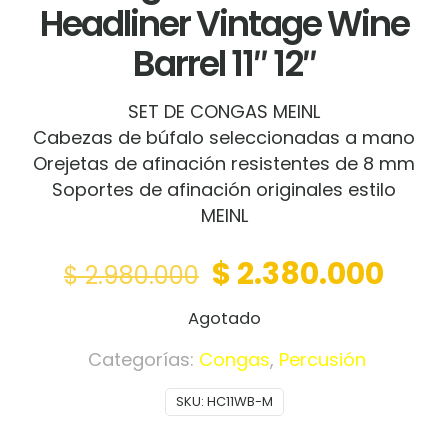
Headliner Vintage Wine
Barrel 11″ 12″
SET DE CONGAS MEINL
Cabezas de búfalo seleccionadas a mano
Orejetas de afinación resistentes de 8 mm
Soportes de afinación originales estilo
MEINL
Original
Curr
$
2.380.000
$
2.980.000
price
pric
Agotado
was:
is:
$ 2.980.000.
$ 2.
Categorías:
Congas
,
Percusión
SKU:
HC11WB-M