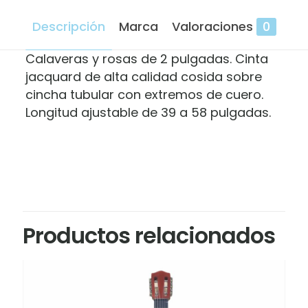
Descripción
Marca
Valoraciones
0
Calaveras y rosas de 2 pulgadas. Cinta
jacquard de alta calidad cosida sobre
cincha tubular con extremos de cuero.
Longitud ajustable de 39 a 58 pulgadas.
Marca
Valoraciones
Perris
No hay valoraciones aún.
Sé el primero en valorar “Correa
Productos relacionados
Perris Skull/Rose Jacquard Gtr Strp
TWS-6538”
Tu dirección de correo electrónico no será