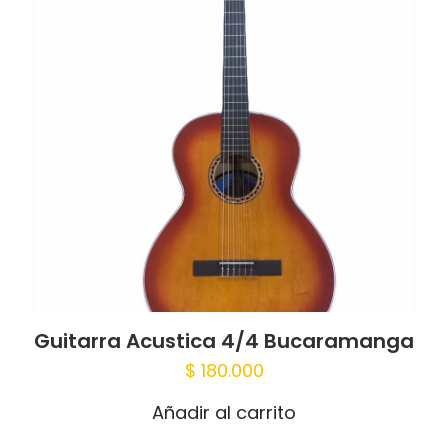
publicada.
Los campos obligatorios están
marcados con
*
Tu puntuación
*
1 of 5
2 of 5
3 of 5
4 of 5
5 of 5
stars
stars
stars
stars
stars
Guitarra Acustica 4/4 Bucaramanga
$
180.000
Nombre
*
Añadir al carrito
Correo