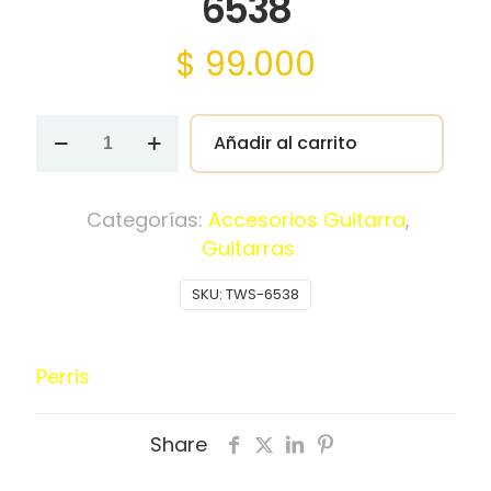
6538
$
99.000
Correa
Añadir al carrito
Perris
Skull/Rose
Jacquard
Categorías:
Accesorios Guitarra
,
Gtr
Guitarras
Strp
SKU:
TWS-6538
TWS-
6538
cantidad
Perris
Share