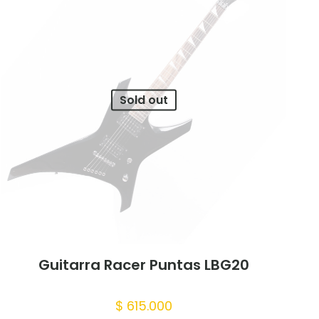
ars
5 of 5 stars
Sold out
 mi nombre,
trónico y sitio
te navegador
Guitarra Racer Puntas LBG20
$
615.000