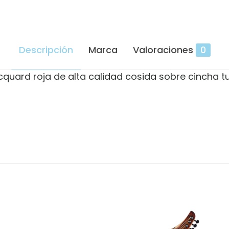
Descripción
Marca
Valoraciones
0
cquard roja de alta calidad cosida sobre cincha 
Valoraciones
es aún.
en valorar “Correa Perris Suns-Red Jacqua
orreo electrónico no será publicada.
Los campos o