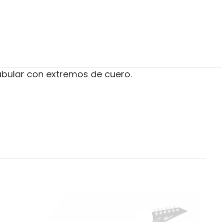
tubular con extremos de cuero.
rd Gtr Strp
bligatorios están