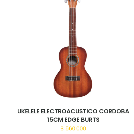
Tu puntuación
*
Nombre
*
para la próxima 
UKELELE ELECTROACUSTICO CORDOBA
15CM EDGE BURTS
$
560.000