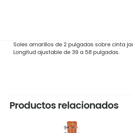
Soles amarillos de 2 pulgadas sobre cinta ja
Longitud ajustable de 39 a 58 pulgadas.
Marca
Perris
No hay valoracion
Sé el primero 
Productos relacionados
TWS-7010”
Tu dirección de c
marcados con
*