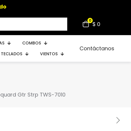
ido
0
$ 0
AS
COMBOS
Contáctanos
TECLADOS
VIENTOS
cquard Gtr Strp TWS-7010