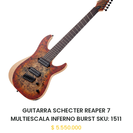
1 of 5 stars
2 of 5 stars
3 of 5 stars
4 of 5 st
Correo
Guardar
electrónico
*
correo elec
web en es
vez que haga un comentario.
GUITARRA SCHECTER REAPER 7
MULTIESCALA INFERNO BURST SKU: 1511
$
5.550.000