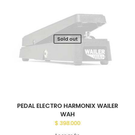
publicada.
Los campos obligatorios están
marcados con
*
Tu puntuación
*
Sold out
1 of 5
2 of 5
3 of 5
4 of 5
5 of 5
stars
stars
stars
stars
stars
PEDAL ELECTRO HARMONIX WAILER
WAH
Nombre
*
$
398.000
Correo