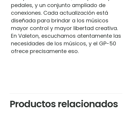
pedales, y un conjunto ampliado de
conexiones. Cada actualización está
diseñada para brindar a los músicos
mayor control y mayor libertad creativa.
En Valeton, escuchamos atentamente las
necesidades de los músicos, y el GP-50
ofrece precisamente eso.
Marca
Valoraciones
Valeton
No hay valoraciones aún.
Sé el primero en valorar “Pedal
Productos relacionados
Multiefectos Valeton GP-50
lanzamiento 2026”
Tu dirección de correo electrónico no será