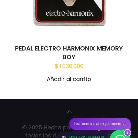
PEDAL ELECTRO HARMONIX MEMORY
BOY
$
1.030.000
Añadir al carrito
Instrumentos al mejor precio
© 2025 Hecho por
Marketing Ads
|
1
todos los derechos reservados.
✍️
Habla con un asesor