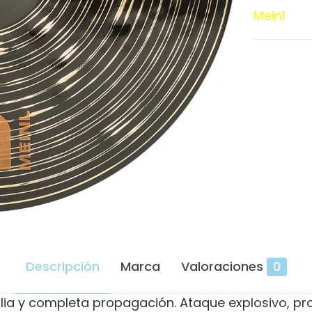
CC19DAC
Meinl
cantidad
Descripción
Marca
Valoraciones
0
a y completa propagación. Ataque explosivo, pro