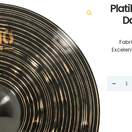
Plat
D
Fabr
Excelen
Platillo
Meinl
Classics
Custom
Dark
Crash
19"