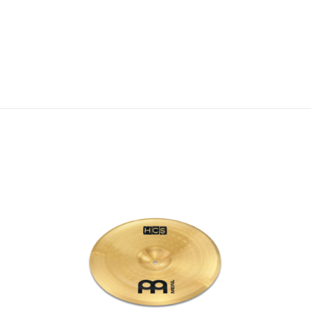
Valoraciones
es aún.
n valorar “Platillo Meinl Classics Custom 
orreo electrónico no será publicada.
Los campos o
1 of 5 stars
2 of 5 stars
3 of 5 stars
4 of 5 st