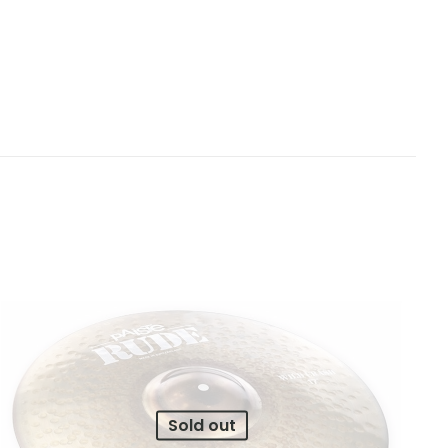
Dark Crash 19″
bligatorios están
ars
5 of 5 stars
Sold out