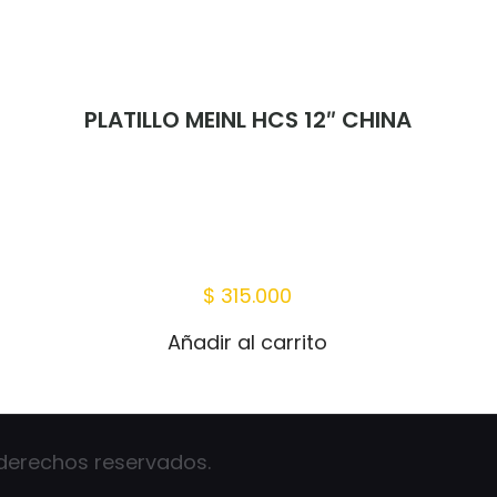
PLATILLO MEINL HCS 12″ CHINA
Correo
Guardar
electrónico
*
correo elec
web en es
vez que haga un comentario.
$
315.000
Añadir al carrito
 derechos reservados.