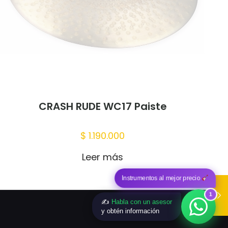
 mi nombre,
trónico y sitio
te navegador
CRASH RUDE WC17 Paiste
$
1.190.000
Leer más
Instrumentos al mejor precio
1
✍️
Habla con un asesor
y obtén información