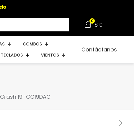
do
0
$ 0
AS
COMBOS
Contáctanos
TECLADOS
VIENTOS
k Crash 19″ CC19DAC