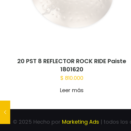
Nombre
*
para la próxima 
20 PST 8 REFLECTOR ROCK RIDE Paiste
1801620
$
810.000
Leer más
© 2025 Hecho por
Marketing Ads
| todos los