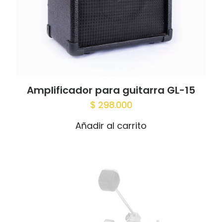
Amplificador para guitarra GL-15
$
298.000
Nombre
*
Añadir al carrito
Correo
electrónico
*
Guardar mi nombre, correo electrónico
y sitio web en este navegador para la
próxima vez que haga un comentario.