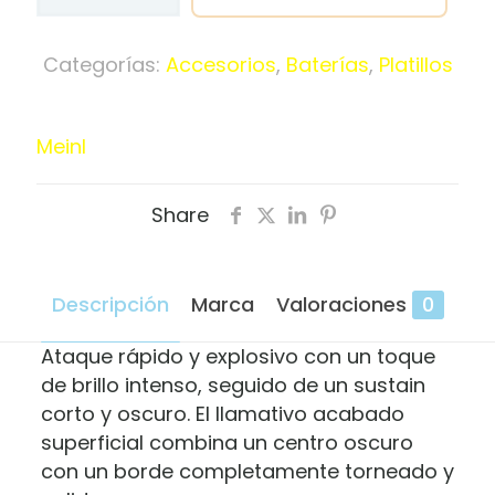
Meinl
Crash
Dual
Categorías:
Accesorios
,
Baterías
,
Platillos
16"
Classic
Custom
Meinl
CC16DUC
cantidad
Share
Descripción
Marca
Valoraciones
0
Ataque rápido y explosivo con un toque
de brillo intenso, seguido de un sustain
corto y oscuro. El llamativo acabado
superficial combina un centro oscuro
con un borde completamente torneado y