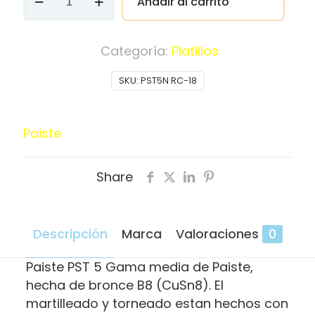
Añadir al carrito
Paiste
PST5
RC-
Categoría:
Platillos
18
SKU:
PST5N RC-18
Rock
Crash
cantidad
Paiste
Share
Descripción
Marca
Valoraciones
0
Paiste PST 5 Gama media de Paiste,
hecha de bronce B8 (CuSn8). El
martilleado y torneado estan hechos con