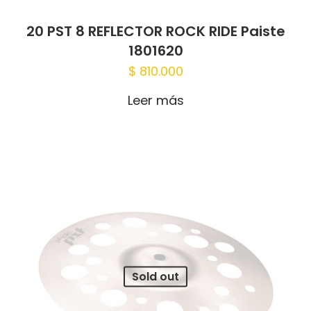
20 PST 8 REFLECTOR ROCK RIDE Paiste
Nombre
*
1801620
$
810.000
Correo
electrónico
*
Leer más
Guardar mi nombre, correo electrónico
y sitio web en este navegador para la
próxima vez que haga un comentario.
Sold out