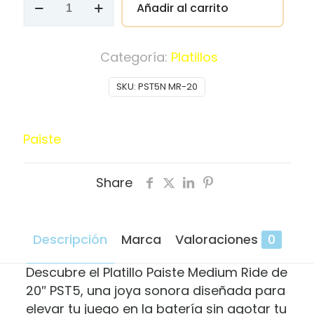
Añadir al carrito
Paiste
PST5
N
Categoría:
Platillos
MR-
SKU:
PST5N MR-20
20
Medium
Ride
Paiste
cantidad
Share
Descripción
Marca
Valoraciones
0
Descubre el Platillo Paiste Medium Ride de
20″ PST5, una joya sonora diseñada para
elevar tu juego en la batería sin agotar tu