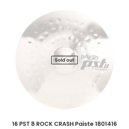
Tu dirección de correo electrónico no será
publicada.
Los campos obligatorios están
marcados con
*
Tu puntuación
*
1 of 5
2 of 5
3 of 5
4 of 5
5 of 5
Sold out
stars
stars
stars
stars
stars
16 PST 8 ROCK CRASH Paiste 1801416