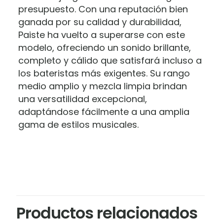
presupuesto. Con una reputación bien
ganada por su calidad y durabilidad,
Paiste ha vuelto a superarse con este
modelo, ofreciendo un sonido brillante,
completo y cálido que satisfará incluso a
los bateristas más exigentes. Su rango
medio amplio y mezcla limpia brindan
una versatilidad excepcional,
adaptándose fácilmente a una amplia
gama de estilos musicales.
Marca
Valoraciones
Paiste
No hay valoraciones aún.
Sé el primero en valorar “Platillo
Productos relacionados
Paiste PST5 N MR-20 Medium Ride”