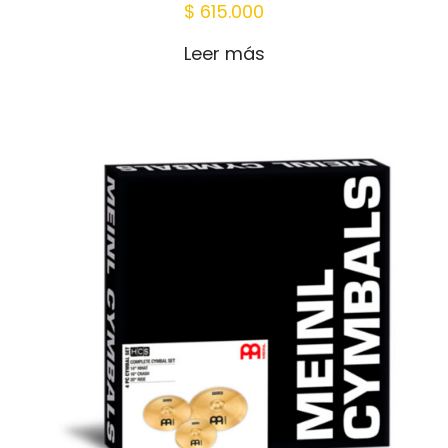
Nombre
*
$
615.000
Correo
Leer más
electrónico
*
Guardar mi nombre, correo electrónico
y sitio web en este navegador para la
próxima vez que haga un comentario.