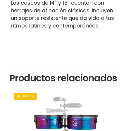
Los cascos de 14″ y 15″ cuentan con
herrajes de afinación clásicos. Incluyen
un soporte resistente que da vida a tus
ritmos latinos y contemporáneos
Marca
Valoraciones
LP
No hay valoraciones aún.
Sé el primero en valorar “Timbales
Productos relacionados
LP Matador de 14″ y 15″ M257 BNG”
Tu dirección de correo electrónico no será
EN OFERTA
publicada.
Los campos obligatorios están
marcados con
*
Tu puntuación
*