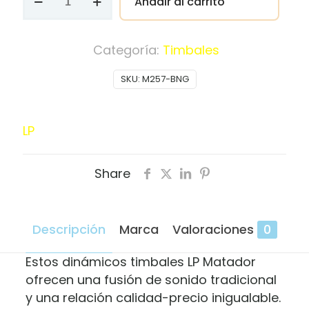
Añadir al carrito
LP
Matador
de
Categoría:
Timbales
14"
SKU:
M257-BNG
y
15"
M257
LP
BNG
cantidad
Share
Descripción
Marca
Valoraciones
0
Estos dinámicos timbales LP Matador
ofrecen una fusión de sonido tradicional
y una relación calidad-precio inigualable.