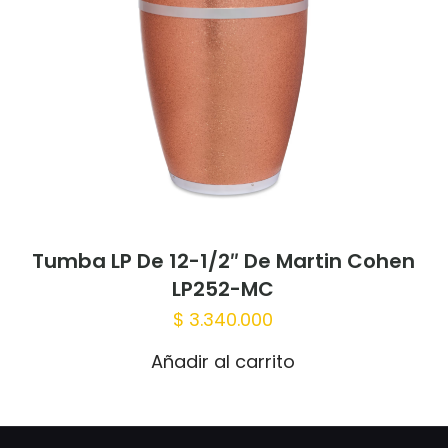
Correo
Guardar
electrónico
*
correo elec
web en es
vez que haga un comentario.
Tumba LP De 12-1/2″ De Martin Cohen
LP252-MC
$
3.340.000
Añadir al carrito