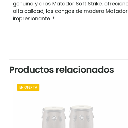
genuino y aros Matador Soft Strike, ofrecien
alta calidad, las congas de madera Matador 
impresionante. *
Marca
LP
No hay valoracion
Sé el primero 
Productos relacionados
Tu dirección de c
marcados con
*
EN OFERTA
Tu puntuación
*