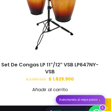
 mi nombre,
trónico y sitio
te navegador
Set De Congas LP 11″/12″ VSB LP647NY-
VSB
Original
Current
$
1.829.900
$
2.085.000
price
price
Añadir al carrito
was:
is:
$ 2.085.000.
$ 1.829.900.
Instrumentos al mejor precio
1