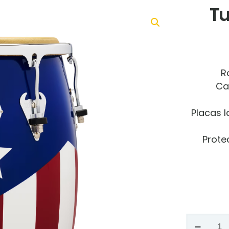
Tu
R
Ca
Placas l
Prote
Tumba