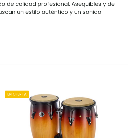
do de calidad profesional. Asequibles y de
scan un estilo auténtico y un sonido
M754S-PR”
bligatorios están
EN OFERTA
ars
5 of 5 stars