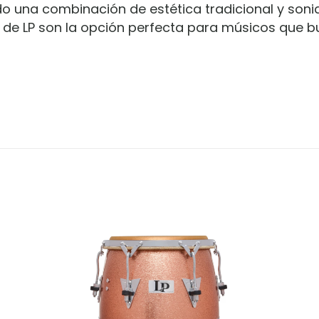
do una combinación de estética tradicional y soni
de LP son la opción perfecta para músicos que bu
Valoraciones
es aún.
en valorar “Tumba LP Matador de 12-1/2″
orreo electrónico no será publicada.
Los campos o
1 of 5 stars
2 of 5 stars
3 of 5 stars
4 of 5 st