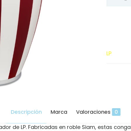
LP
Matador
de
12-
1/2"M754
PR
cantidad
LP
Descripción
Marca
Valoraciones
0
ador de LP. Fabricadas en roble Siam, estas con