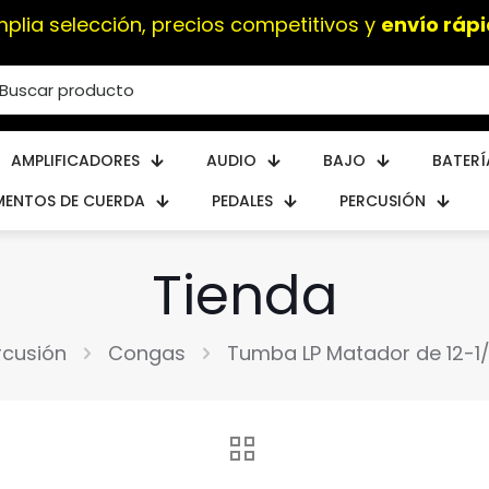
plia selección, precios competitivos y
envío ráp
AMPLIFICADORES
AUDIO
BAJO
BATERÍ
MENTOS DE CUERDA
PEDALES
PERCUSIÓN
Tienda
rcusión
Congas
Tumba LP Matador de 12-