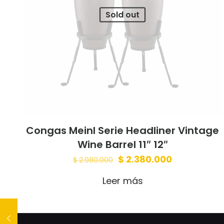
Sold out
Nombre
*
para la próxima 
Congas Meinl Serie Headliner Vintage
Wine Barrel 11″ 12″
Original
Current
$
2.380.000
$
2.980.000
price
price
Leer más
was:
is:
$ 2.980.000.
$ 2.380.000.