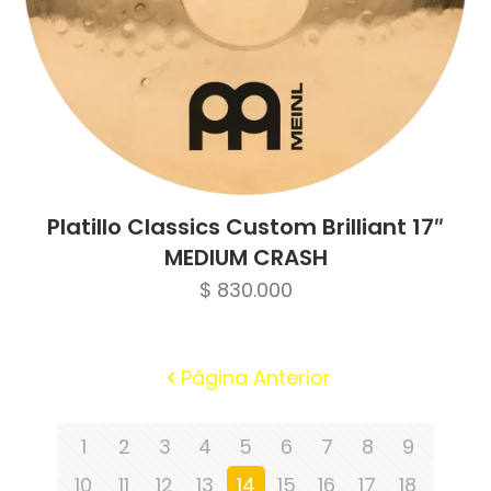
Platillo Classics Custom Brilliant 17″
MEDIUM CRASH
$
830.000
Página Anterior
1
2
3
4
5
6
7
8
9
10
11
12
13
14
15
16
17
18