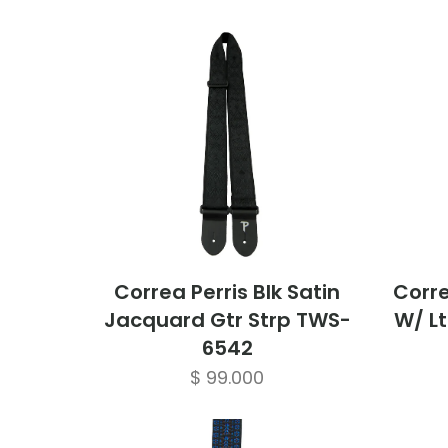
Correa Perris Blk Satin
Corre
Jacquard Gtr Strp TWS-
W/ L
6542
$
99.000