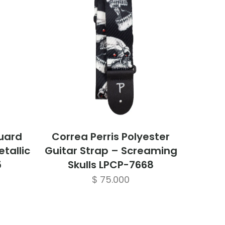
quard
Correa Perris Polyester
tallic
Guitar Strap – Screaming
5
Skulls LPCP-7668
$
75.000