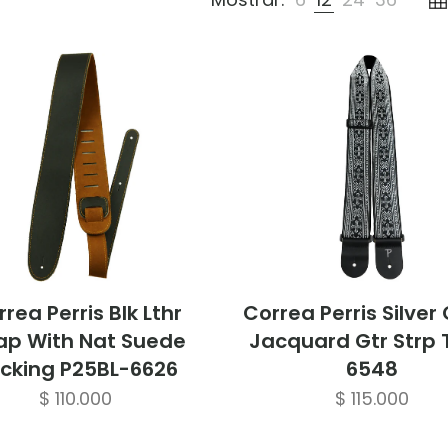
rea Perris Blk Lthr
Correa Perris Silver
ap With Nat Suede
Jacquard Gtr Strp
cking P25BL-6626
6548
$
110.000
$
115.000