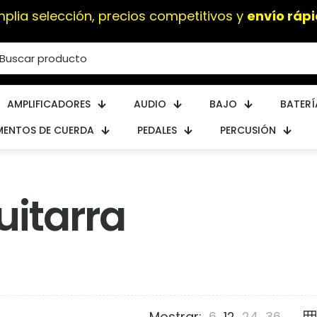
plia selección, precios competitivos y
envío ráp
AMPLIFICADORES
AUDIO
BAJO
BATERÍ
MENTOS DE CUERDA
PEDALES
PERCUSIÓN
uitarra
Mostrar:
6
12
24
36