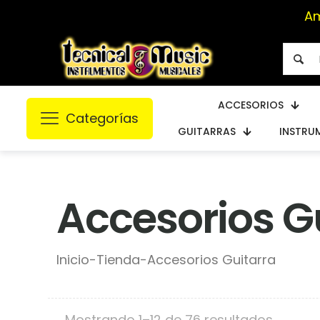
Am
ACCESORIOS
Categorías
GUITARRAS
INSTRU
Accesorios G
Inicio
-
Tienda
-
Accesorios Guitarra
Mostrando 1–12 de 76 resultados