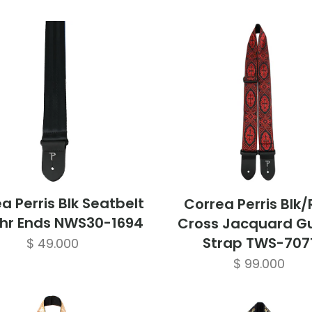
a Perris Blk Seatbelt
Correa Perris Blk
thr Ends NWS30-1694
Cross Jacquard Gu
Strap TWS-707
$
49.000
$
99.000