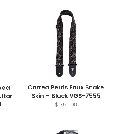
Correa Perris Faux Snake
/Red
Skin – Black VGS-7555
itar
1
$
75.000