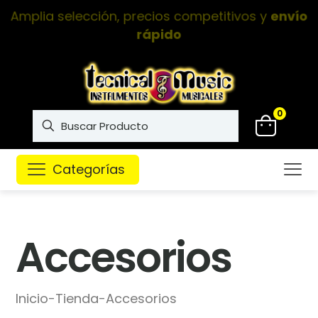
Instrumentos musicales de
alta calidad
0
Categorías
Accesorios
Inicio
-
Tienda
-
Accesorios