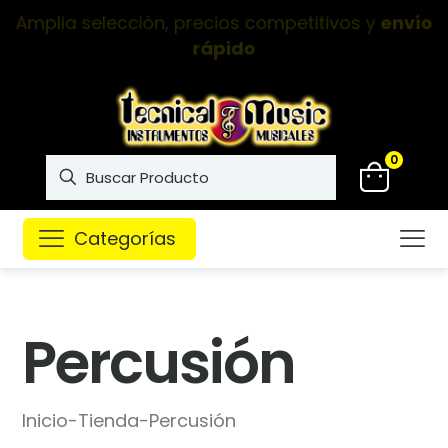
Instrumentos musicales de
alta calidad
0
Categorías
Percusión
Inicio
-
Tienda
-
Percusión