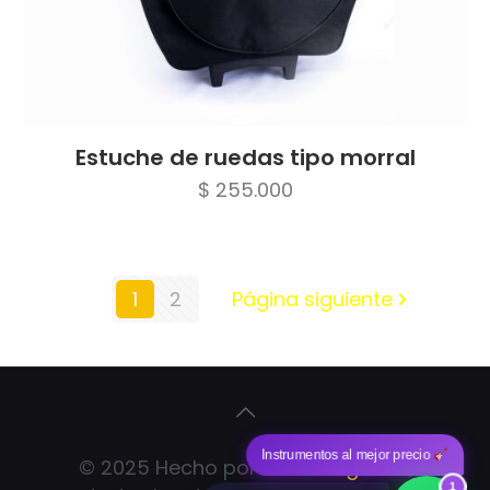
Estuche de ruedas tipo morral
$
255.000
1
2
Página siguiente
Instrumentos al mejor precio
© 2025 Hecho por
Marketing Ads
|
1