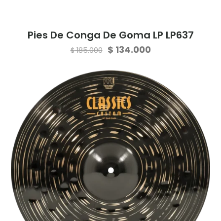
Pies De Conga De Goma LP LP637
Original
Current
$
134.000
$
185.000
price
price
was:
is:
$ 185.000.
$ 134.000.