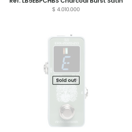
Ref. LB5EBPCHBS Charcoal Burst Satin
$
4.010.000
Sold out