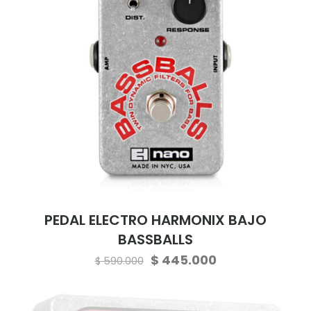
PEDAL ELECTRO HARMONIX BAJO
BASSBALLS
Original
Current
$
445.000
$
590.000
price
price
was:
is: