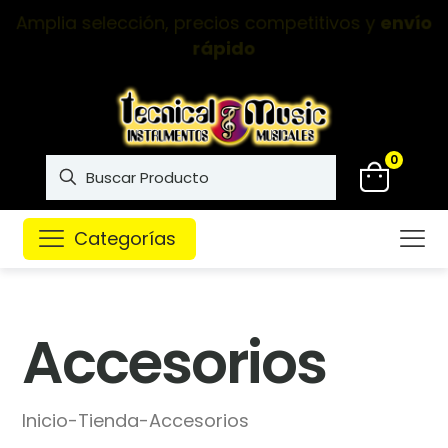
Instrumentos musicales de
alta calidad
0
Categorías
Accesorios
Inicio
-
Tienda
-
Accesorios